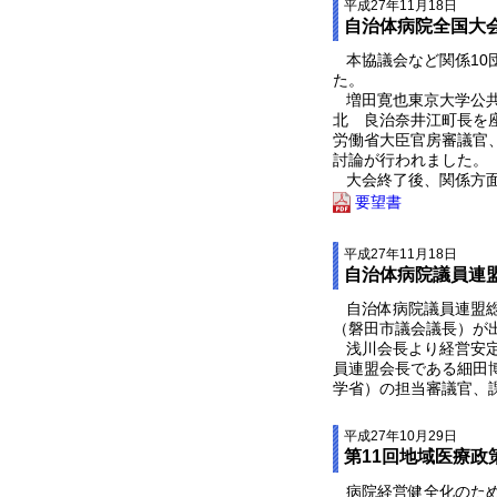
平成27年11月18日
自治体病院全国大
本協議会など関係10
た。
増田寛也東京大学公共
北 良治奈井江町長を
労働省大臣官房審議官
討論が行われました。
大会終了後、関係方面
要望書
平成27年11月18日
自治体病院議員連
自治体病院議員連盟総
（磐田市議会議長）が
浅川会長より経営安定
員連盟会長である細田
学省）の担当審議官、
平成27年10月29日
第11回地域医療政
病院経営健全化のため