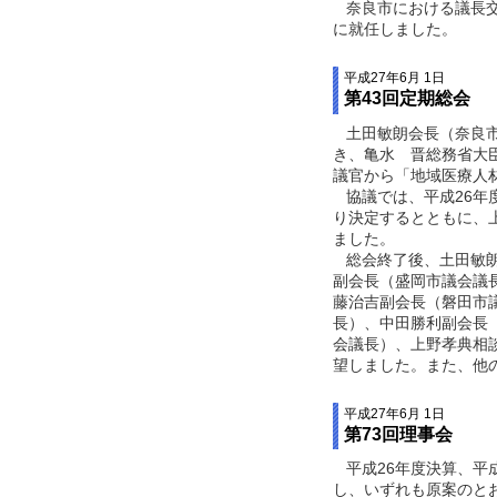
奈良市における議長交
に就任しました。
平成27年6月 1日
第43回定期総会
土田敏朗会長（奈良市
き、亀水 晋総務省大
議官から「地域医療人
協議では、平成26年
り決定するとともに、
ました。
総会終了後、土田敏朗
副会長（盛岡市議会議
藤治吉副会長（磐田市
長）、中田勝利副会長
会議長）、上野孝典相
望しました。また、他
平成27年6月 1日
第73回理事会
平成26年度決算、平
し、いずれも原案のと