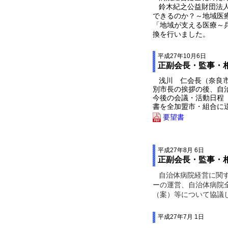
鈴木紀之公益財団法人
できるのか？～地域医
「地域が支える医療～
換を行いました。
平成27年10月6日
正副会長・監事・
浅川 仁会長（奈良市
別市長の挨拶の後、自
今後の会議・活動日程
書を全加盟市・組合に
要望書
平成27年8月 6日
正副会長・監事・
自治体病院経営に関す
ーの運営、自治体病院
（案）等について協議
平成27年7月 1日