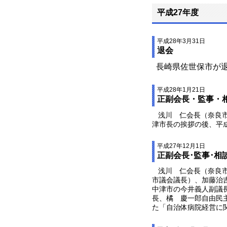
平成27年度
平成28年3月31日
退会
長崎県佐世保市が
平成28年1月21日
正副会長・監事・
浅川 仁会長（奈良市
津市長の挨拶の後、平
平成27年12月1日
正副会長･監事･相
浅川 仁会長（奈良市
市議会議長）、加藤治
中津市の今井義人副議
長、橘 慶一郎自由民
た「自治体病院経営に