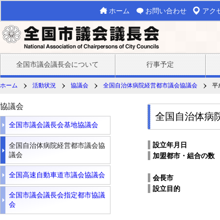
ホーム
お問い合わせ
アク
全国市議会議長会について
行事予定
ホーム
活動状況
協議会
全国自治体病院経営都市議会協議会
平
協議会
全国自治体病
全国市議会議長会基地協議会
設立年月日
全国自治体病院経営都市議会協
議会
加盟都市・組合の数
全国高速自動車道市議会協議会
会長市
設立目的
全国市議会議長会指定都市協議
会