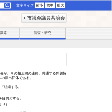
文字サイズ
縮小
標準
拡大
市議会議員共済会
議等
調査・研究
議長が、その相互間の連絡、共通する問題協
への届出団体である。
って組織する。
を目的とする。
より）