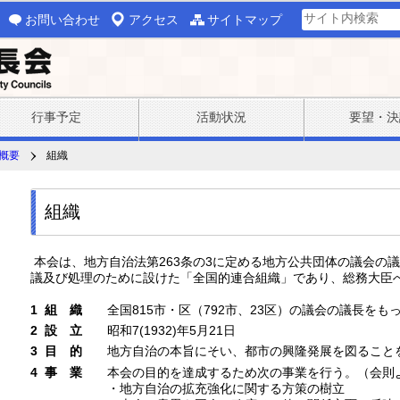
お問い合わせ
アクセス
サイトマップ
行事予定
活動状況
要望・決
概要
組織
組織
本会は、地方自治法第263条の3に定める地方公共団体の議会の
議及び処理のために設けた「全国的連合組織」であり、総務大臣
1 組 織
全国815市・区（792市、23区）の議会の議長をも
2 設 立
昭和7(1932)年5月21日
3 目 的
地方自治の本旨にそい、都市の興隆発展を図ること
4 事 業
本会の目的を達成するため次の事業を行う。（会則
・地方自治の拡充強化に関する方策の樹立