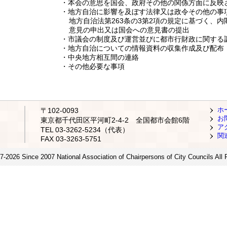
・本会の意思を国会、政府その他の関係方面に反映
・地方自治に影響を及ぼす法律又は政令その他の事
地方自治法第263条の3第2項の規定に基づく、内
意見の申出又は国会への意見書の提出
・市議会の制度及び運営並びに都市行財政に関する
・地方自治についての情報資料の収集作成及び配布
・中央地方相互間の連絡
・その他必要な事項
ホ
〒102-0093
お
東京都千代田区平河町2-4-2 全国都市会館6階
ア
TEL 03-3262-5234（代表）
関
FAX 03-3263-5751
7-2026 Since 2007 National Association of Chairpersons of City Councils All 