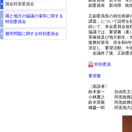
国会対策委員会
副委員長 新潟県 南
正副委員長の就任挨拶
国と地方の協議の場等に関する
課題」について説明を
特別委員会
続いて、本会委員会規
協議では、要望書（案
都市問題に関する特別委員会
実確保及び地方創生・
復興対策等、④令和6
決定し、要望活動、今
会議終了後、正副委員
特別委員
要望書
〔面談者〕
鈴木俊一 自由民主
小林鷹之 同党政務
鈴木英敬 同党総務
橘慶一郎 同党地方議