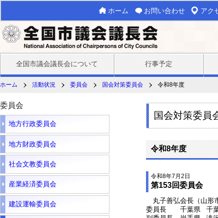
ホーム
お問い合わせ
アク
全国市議会議長会について
行事予定
ホーム
活動状況
委員会
国会対策委員会
令和8年度
委員会
国会対策委員
地方行政委員会
地方財政委員会
令和8年度
社会文教委員会
令和8年7月2日
産業経済委員会
第153回委員会
丸子善弘会長（山形市
建設運輸委員会
委員長 千葉県 千
副委員長 岩手県 滝