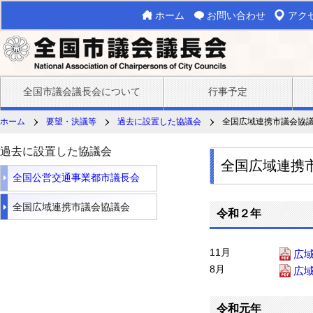
ホーム
お問い合わせ
アク
全国市議会議長会について
行事予定
ホーム
要望・決議等
過去に設置した協議会
全国広域連携市議会協
過去に設置した協議会
全国広域連携
全国公営交通事業都市議長会
全国広域連携市議会協議会
令和２年
11月
広
8月
広
令和元年