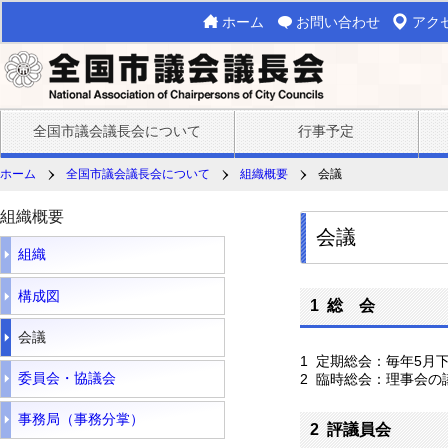
ホーム
お問い合わせ
アク
全国市議会議長会について
行事予定
ホーム
全国市議会議長会について
組織概要
会議
組織概要
会議
組織
構成図
1 総 会
会議
1 定期総会：毎年5月
委員会・協議会
2 臨時総会：理事会の
事務局（事務分掌）
2 評議員会