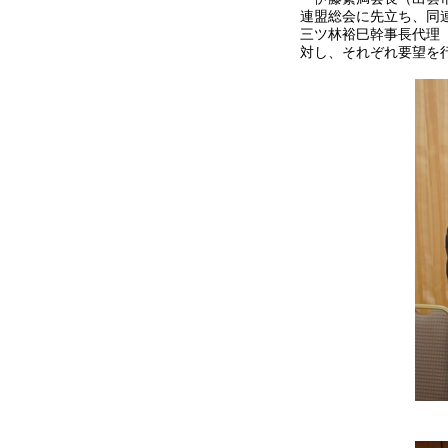
連盟総会に先立ち、同
三ツ林裕巳幹事長代理
対し、それぞれ要望を