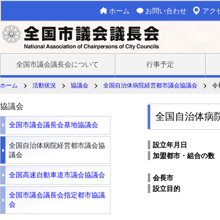
ホーム
お問い合わせ
アク
全国市議会議長会について
行事予定
ホーム
活動状況
協議会
全国自治体病院経営都市議会協議会
令
協議会
全国自治体病
全国市議会議長会基地協議会
設立年月日
全国自治体病院経営都市議会協
議会
加盟都市・組合の数
全国高速自動車道市議会協議会
会長市
設立目的
全国市議会議長会指定都市協議
会