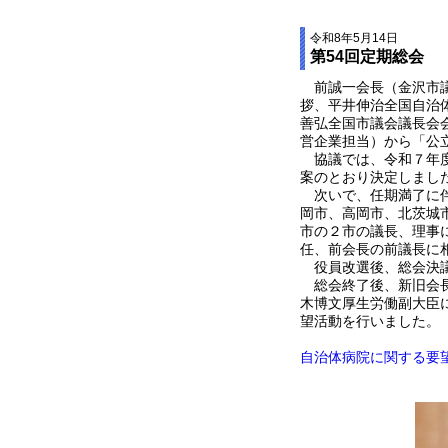
令和8年5月14日
第54回定期総会
前誠一会長（金沢市議
拶、平井伸治全国自治
善弘全国市議会議長会
営企業担当）から「公
協議では、令和７年度
案のとおり決定しまし
次いで、任期満了に伴
岡市、高岡市、北茨城
市の２市の議長、理事
任、前会長の前議長に
役員改選後、総会決議
総会終了後、新旧会長
木博文厚生労働副大臣
望活動を行いました。
自治体病院に関する要