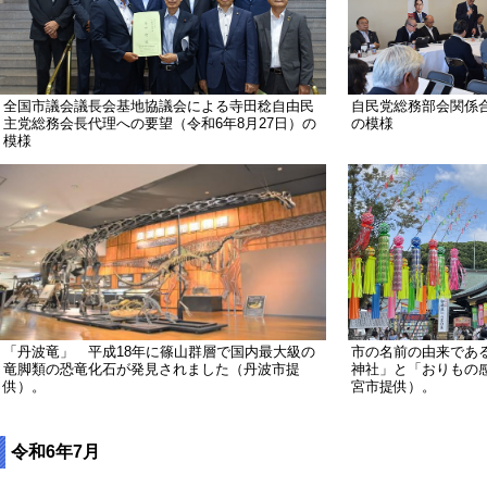
全国市議会議長会基地協議会による寺田稔自由民
自民党総務部会関係合
主党総務会長代理への要望（令和6年8月27日）の
の模様
模様
「丹波竜」 平成18年に篠山群層で国内最大級の
市の名前の由来であ
竜脚類の恐竜化石が発見されました（丹波市提
神社」と「おりもの
供）。
宮市提供）。
令和6年7月