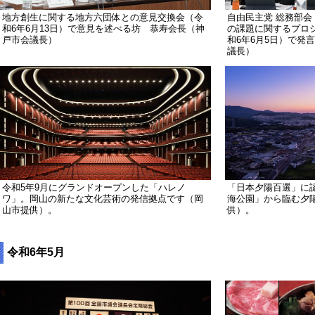
地方創生に関する地方六団体との意見交換会（令
自由民主党 総務部
和6年6月13日）で意見を述べる坊 恭寿会長（神
の課題に関するプロ
戸市会議長）
和6年6月5日）で発
議長）
令和5年9月にグランドオープンした「ハレノ
「日本夕陽百選」に
ワ」。岡山の新たな文化芸術の発信拠点です（岡
海公園」から臨む夕
山市提供）。
供）。
令和6年5月