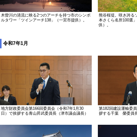
木曽川の清流に映る2つのアーチを持つ市のシンボ
熊谷桜堤。咲き誇るソ
ルタワー「ツインアーチ138」（一宮市提供）。
本さくら名所100選
供）。
令和7年1月
地方財政委員会第166回委員会（令和7年1月30
第182回建設運輸委員
日）で挨拶する青山昇武委員長（津市議会議長）
拶する千葉 榮委員