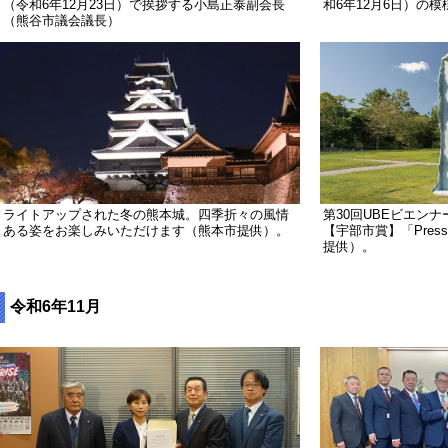
（令和6年12月23日）で挨拶する小島正泰副会長
和6年12月6日）の模
（熊谷市議会議長）
ライトアップされた冬の熊本城。四季折々の風情
第30回UBEビエン
ある姿をお楽しみいただけます（熊本市提供）。
【宇部市賞】「Press
提供）。
令和6年11月