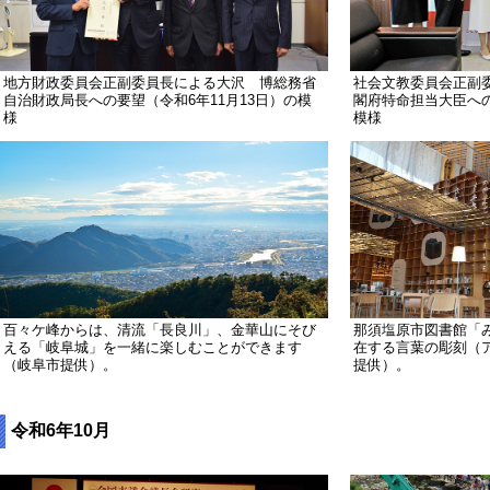
地方財政委員会正副委員長による大沢 博総務省
社会文教委員会正副
自治財政局長への要望（令和6年11月13日）の模
閣府特命担当大臣への
様
模様
百々ケ峰からは、清流「長良川」、金華山にそび
那須塩原市図書館「
える「岐阜城」を一緒に楽しむことができます
在する言葉の彫刻（
（岐阜市提供）。
提供）。
令和6年10月