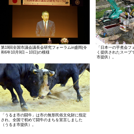
第19回全国市議会議長会研究フォーラムin盛岡(令
「日本一の芋煮会フ
和6年10月9日～10日)の模様
く提供されたスープ
市提供）。
「うるま市の闘牛」は市の無形民俗文化財に指定
され、全国で初めて闘牛のまちを宣言しました
（うるま市提供）。