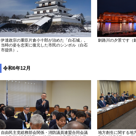
伊達政宗の重臣片倉小十郎が治めた「白石城」。
釧路川の夕景です（
当時の姿を忠実に復元した市民のシンボル（白石
市提供）。
令和6年12月
自由民主党総務部会関係・消防議員連盟合同会議
地方創生に関する地