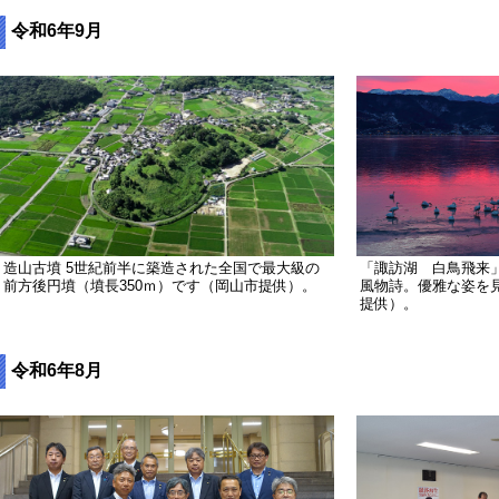
令和6年9月
造山古墳 5世紀前半に築造された全国で最大級の
「諏訪湖 白鳥飛来
前方後円墳（墳長350ｍ）です（岡山市提供）。
風物詩。優雅な姿を
提供）。
令和6年8月