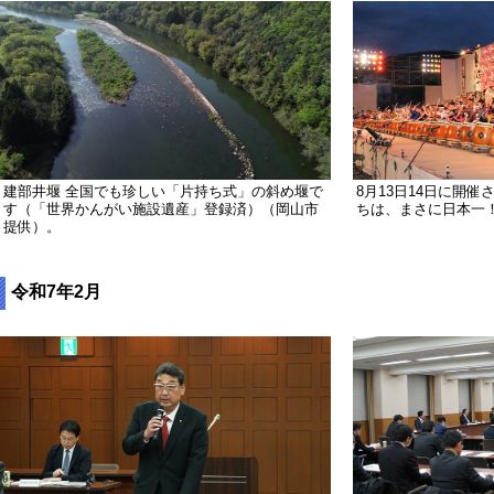
建部井堰 全国でも珍しい「片持ち式」の斜め堰で
8月13日14日に開
す（「世界かんがい施設遺産」登録済）（岡山市
ちは、まさに日本一
提供）。
令和7年2月