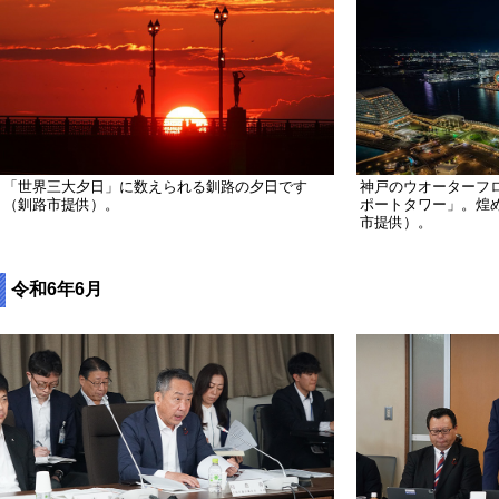
「世界三大夕日」に数えられる釧路の夕日です
神戸のウオーターフ
（釧路市提供）。
ポートタワー」。煌
市提供）。
令和6年6月