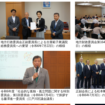
地方行政委員会正副委員長による古屋範子衆議院
地方財政委員会第164
総務委員長への要望（令和6年7月22日）の模様
日）の模様
令和6年度「社会的な孤独・孤立問題に関する特別
正副会長による松本
委員会」第1回委員会（令和6年7月4日）で挨拶す
（令和6年7月3日）
る藤澤進一委員長（江戸川区議会議長）