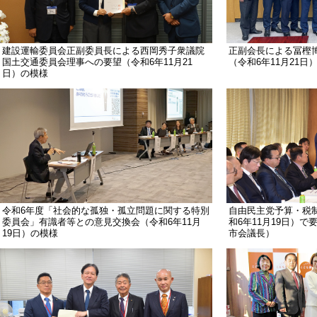
建設運輸委員会正副委員長による西岡秀子衆議院
正副会長による冨樫
国土交通委員会理事への要望（令和6年11月21
（令和6年11月21日
日）の模様
令和6年度「社会的な孤独・孤立問題に関する特別
自由民主党予算・税
委員会」有識者等との意見交換会（令和6年11月
和6年11月19日）
19日）の模様
市会議長）