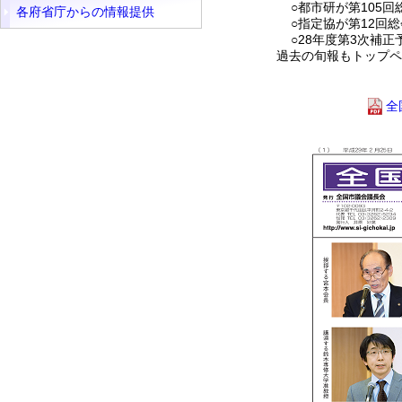
○都市研が第105回
各府省庁からの情報提供
○指定協が第12回総
○28年度第3次補正
過去の旬報もトップペ
全