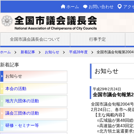
ホーム
お問い合わせ
アク
全国市議会議長会について
行事予定
ホーム
新着記事
お知らせ
平成28年度
全国市議会旬報第200
新着記事
お知らせ
お知らせ
本会の活動
平成29年2月24日
全国市議会旬報第2
地方六団体の活動
全国市議会旬報2004
2月24日に、各市へ発
議会三団体の活動
【主な掲載内容】
○広域協が第48回総
研修・セミナー等
○高速協が第43回定
○北方領土返還要求全