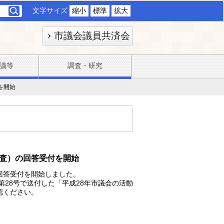
文字サイズ
縮小
標準
拡大
市議会議員共済会
議等
調査・研究
を開始
調査）の回答受付を開始
回答受付を開始しました。
第28号で送付した「平成28年市議会の活動
認ください。