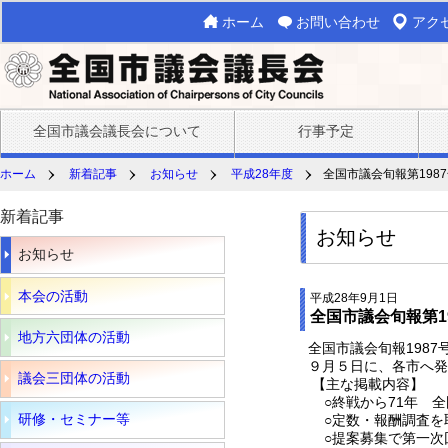
ホーム
お問い合わせ
アク
全国市議会議長会について
行事予定
ホーム
新着記事
お知らせ
平成28年度
全国市議会旬報第198
新着記事
お知らせ
お知らせ
本会の活動
平成28年9月1日
全国市議会旬報第1
地方六団体の活動
全国市議会旬報1987
９月５日に、各市へ発
議会三団体の活動
【主な掲載内容】
○終戦から71年 全
研修・セミナー等
○定数・報酬調査を
○提案募集で第一次回