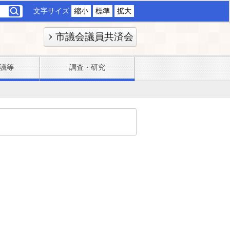
文字サイズ
縮小
標準
拡大
市議会議員共済会
議等
調査・研究