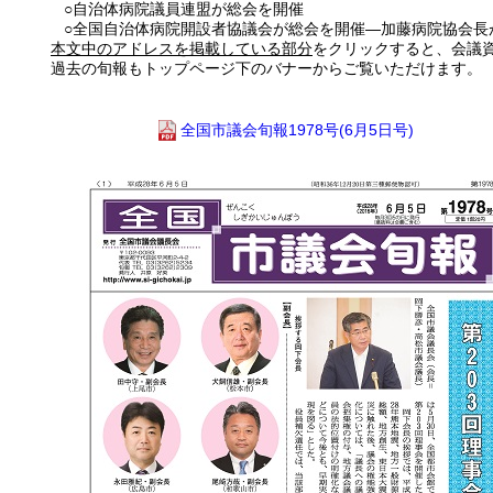
○自治体病院議員連盟が総会を開催
○全国自治体病院開設者協議会が総会を開催―加藤病院協会長
本文中のアドレスを掲載している部分
をクリックすると、会議
過去の旬報もトップページ下のバナーからご覧いただけます。
全国市議会旬報1978号(6月5日号)