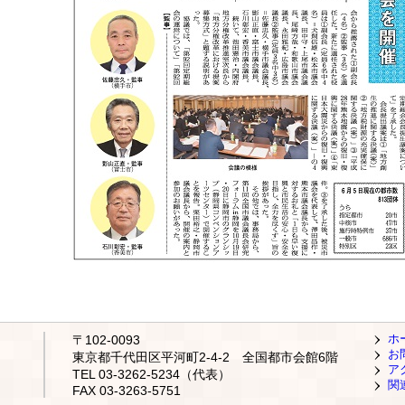
ホ
〒102-0093
お
東京都千代田区平河町2-4-2 全国都市会館6階
ア
TEL 03-3262-5234（代表）
関
FAX 03-3263-5751