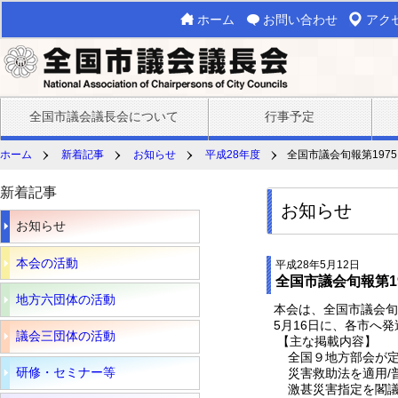
ホーム
お問い合わせ
アク
全国市議会議長会について
行事予定
ホーム
新着記事
お知らせ
平成28年度
全国市議会旬報第1975
新着記事
お知らせ
お知らせ
本会の活動
平成28年5月12日
全国市議会旬報第19
地方六団体の活動
本会は、全国市議会旬報1
5月16日に、各市へ発
議会三団体の活動
【主な掲載内容】
全国９地方部会が定
研修・セミナー等
災害救助法を適用/普
激甚災害指定を閣議決