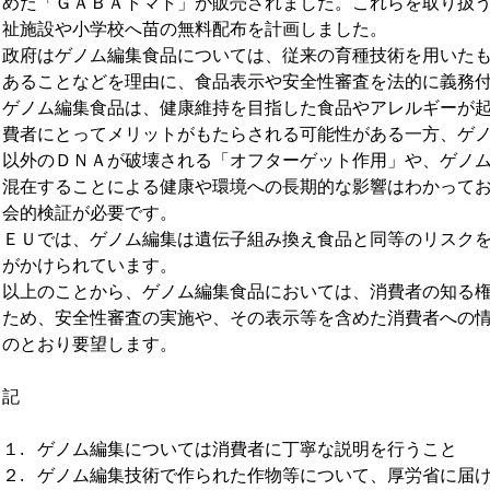
めた「ＧＡＢＡトマト」が販売されました。これらを取り扱
祉施設や小学校へ苗の無料配布を計画しました。

政府はゲノム編集食品については、従来の育種技術を用いた
あることなどを理由に、食品表示や安全性審査を法的に義務付
ゲノム編集食品は、健康維持を目指した食品やアレルギーが
費者にとってメリットがもたらされる可能性がある一方、ゲ
以外のＤＮＡが破壊される「オフターゲット作用」や、ゲノ
混在することによる健康や環境への長期的な影響はわかって
会的検証が必要です。

ＥＵでは、ゲノム編集は遺伝子組み換え食品と同等のリスク
がかけられています。

以上のことから、ゲノム編集食品においては、消費者の知る
ため、安全性審査の実施や、その表示等を含めた消費者への
のとおり要望します。

記

１.	ゲノム編集については消費者に丁寧な説明を行うこと

２.	ゲノム編集技術で作られた作物等について、厚労省に届け出を実施し、安全性審査を行