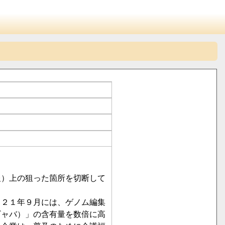
報）上の狙った箇所を切断して
０２１年９月には、ゲノム編集
ギャバ）」の含有量を数倍に高